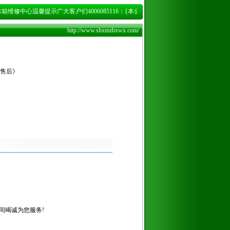
维修中心温馨提示广大客户们4006085116：{本公司对残疾人、孤寡老人、实行优惠20%
http://www.shxmzbxwx.com/
售后》
时间竭诚为您服务!