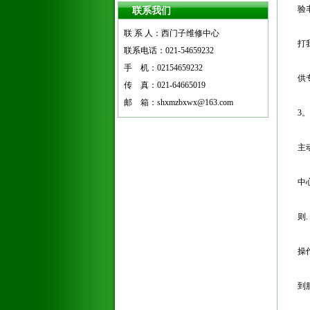
验
联系我们
联 系 人：西门子维修中心
打
联系电话：021-54659232
手 机：02154659232
供
传 真：021-64665019
邮 箱：shxmzbxwx@163.com
3
主
中
则
操
到