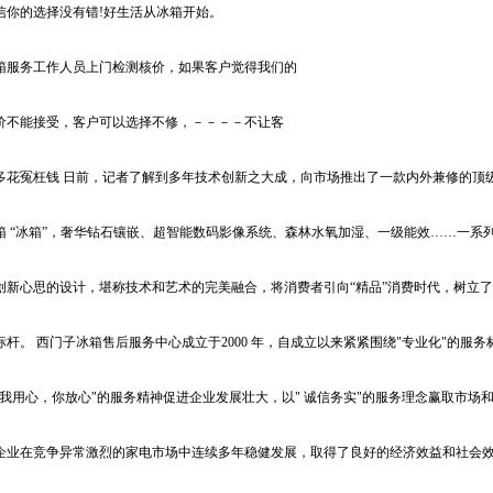
信你的选择没有错!好生活从冰箱开始。
箱服务工作人员上门检测核价，如果客户觉得我们的
价不能接受，客户可以选择不修，－－－－不让客
多花冤枉钱 日前，记者了解到多年技术创新之大成，向市场推出了一款内外兼修的顶
箱 “冰箱”，奢华钻石镶嵌、超智能数码影像系统、森林水氧加湿、一级能效……一系
创新心思的设计，堪称技术和艺术的完美融合，将消费者引向“精品”消费时代，树立
标杆。 西门子冰箱售后服务中心成立于2000 年，自成立以来紧紧围绕"专业化"的服务
"我用心，你放心"的服务精神促进企业发展壮大，以" 诚信务实"的服务理念赢取市场
企业在竞争异常激烈的家电市场中连续多年稳健发展，取得了良好的经济效益和社会