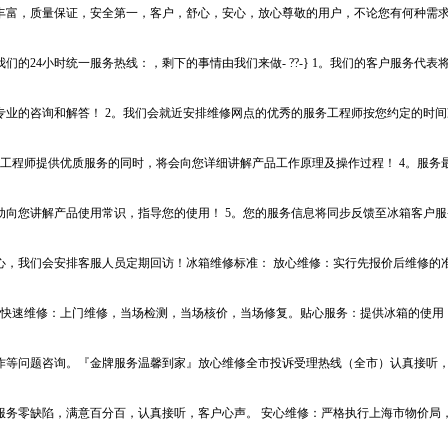
丰富，质量保证，安全第一，客户，舒心，安心，放心尊敬的用户，不论您有何种需
我们的24小时统一服务热线：，剩下的事情由我们来做- ??-} 1。我们的客户服务代表
专业的咨询和解答！ 2。我们会就近安排维修网点的优秀的服务工程师按您约定的时
。工程师提供优质服务的同时，将会向您详细讲解产品工作原理及操作过程！ 4。服务
动向您讲解产品使用常识，指导您的使用！ 5。您的服务信息将同步反馈至冰箱客户服
心，我们会安排客服人员定期回访！冰箱维修标准： 放心维修：实行先报价后维修的
. 快速维修：上门维修，当场检测，当场核价，当场修复。贴心服务：提供冰箱的使用
作等问题咨询。『金牌服务温馨到家』放心维修全市投诉受理热线（全市）认真接听，
服务零缺陷，满意百分百，认真接听，客户心声。 安心维修：严格执行上海市物价局