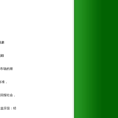
级豪
列颇
了市场的潮
标准，
和回报社会，
效益宗旨：经