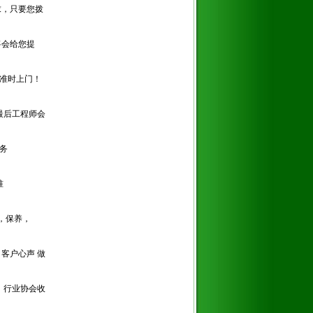
求，只要您拨
将会给您提
间准时上门！
最后工程师会
务
准
，保养，
客户心声 做
，行业协会收