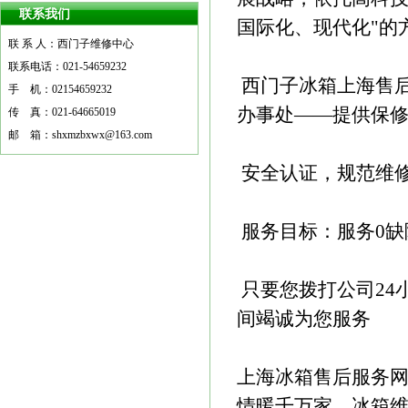
联系我们
国际化、现代化"的
联 系 人：西门子维修中心
尊敬的各界朋友：首先，欢迎您访问
联系电话：021-54659232
上海西门子冰箱维修中心，我仅代表
西门子冰箱上海售后电话O
手 机：02154659232
公司全体员工，向关注我们的事业，
办事处——提供保
传 真：021-64665019
鼓励、支持和帮助我们发展的各界朋
邮 箱：shxmzbxwx@163.com
友表示衷心的感谢和诚挚的敬
意！
安全认证，规范维
更多
服务目标：服务0缺
只要您拨打公司24小时报
间竭诚为您服务
上海冰箱售后服务
情暖千万家，冰箱