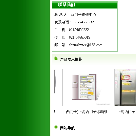
联系我们
联 系 人：西门子维修中心
尊敬的各界朋友：首先，欢迎您访问
联系电话：021-54659232
上海西门子冰箱维修中心，我仅代表
手 机：02154659232
公司全体员工，向关注我们的事业，
传 真：021-64665019
鼓励、支持和帮助我们发展的各界朋
邮 箱：shxmzbxwx@163.com
友表示衷心的感谢和诚挚的敬
意！
产品展示推荐
更多
西门子)冰箱维修上海报修
西门子)上海西门子冰箱维
上海西门子冰
网站导航